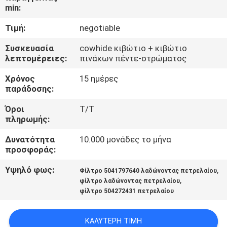
min:
ΠΟΙΟΤΙΚΌΣ
Τιμή:
negotiable
ΈΛΕΓΧΟΣ
Συσκευασία
cowhide κιβώτιο + κιβώτιο
λεπτομέρειες:
πινάκων πέντε-στρώματος
ΜΑΣ
Χρόνος
15 ημέρες
ΕΛΆΤΕ
παράδοσης:
ΣΕ
Όροι
T/T
πληρωμής:
ΕΠΑΦΉ
ΜΕ
Δυνατότητα
10.000 μονάδες το μήνα
προσφοράς:
Υψηλό φως:
,
ΕΙΔΉΣΕΙΣ
Φίλτρο 5041797640 λαδώνοντας πετρελαίου
,
φίλτρο λαδώνοντας πετρελαίου
φίλτρο 504272431 πετρελαίου
ΠΕΡΙΠΤΏΣΕΙΣ
ΚΑΛΎΤΕΡΗ ΤΙΜΉ