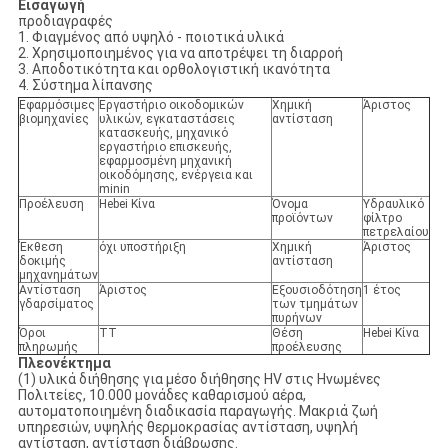
Εισαγωγή
προδιαγραφές
1. Φιαγμένος από υψηλό - ποιοτικά υλικά
2. Χρησιμοποιημένος για να αποτρέψει τη διαρροή
3. Αποδοτικότητα και ορθολογιστική ικανότητα
4. Σύστημα λίπανσης
Εφαρμόσιμες
Εργαστήριο οικοδομικών
Χημική
Άριστος
βιομηχανίες
υλικών, εγκαταστάσεις
αντίσταση
κατασκευής, μηχανικό
εργαστήριο επισκευής,
εφαρμοσμένη μηχανική
οικοδόμησης, ενέργεια και
minin
Προέλευση
Hebei Κίνα
Όνομα
Υδραυλικό
προϊόντων
φίλτρο
πετρελαίου
Έκθεση
όχι υποστήριξη
Χημική
Άριστος
δοκιμής
αντίσταση
μηχανημάτων
Αντίσταση
Άριστος
Εξουσιοδότηση
1 έτος
γδαρσίματος
των τμημάτων
πυρήνων
Όροι
TT
Θέση
Hebei Κίνα
πληρωμής
προέλευσης
Πλεονέκτημα
(1) υλικά διήθησης για μέσο διήθησης HV στις Ηνωμένες
Πολιτείες, 10.000 μονάδες καθαρισμού αέρα,
αυτοματοποιημένη διαδικασία παραγωγής. Μακριά ζωή
υπηρεσιών, υψηλής θερμοκρασίας αντίσταση, υψηλή
αντίσταση, αντίσταση διάβρωσης.