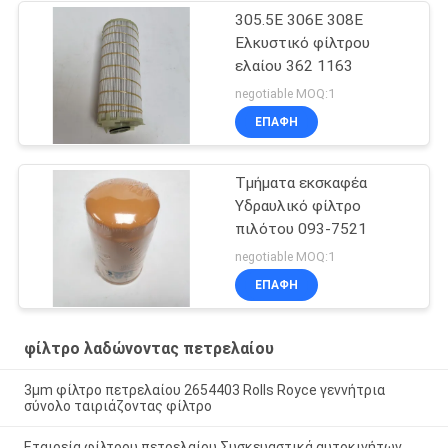
305.5E 306E 308E
Ελκυστικό φίλτρου
ελαίου 362 1163
negotiable MOQ:1
ΕΠΑΦΉ
Τμήματα εκσκαφέα
Υδραυλικό φίλτρο
πιλότου 093-7521
negotiable MOQ:1
ΕΠΑΦΉ
φίλτρο λαδώνοντας πετρελαίου
3μm φίλτρο πετρελαίου 2654403 Rolls Royce γεννήτρια
σύνολο ταιριάζοντας φίλτρο
Εταιρεία φίλτρου πετρελαίου Συσκευαστικά αυτοκινήτων