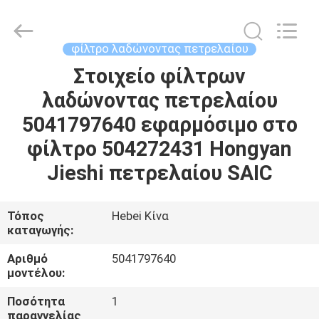
filter
Co.,
Ltd.
All
Rights
φίλτρο λαδώνοντας πετρελαίου
Reserved.
Developed
by
Στοιχείο φίλτρων
ΣΠΊΤΙ
ECER
λαδώνοντας πετρελαίου
ΠΡΟΪΌΝΤΑ
5041797640 εφαρμόσιμο στο
φίλτρο 504272431 Hongyan
ΒΊΝΤΕΟ
Jieshi πετρελαίου SAIC
ΠΕΡΊΠΟΥ
Τόπος
Hebei Κίνα
καταγωγής:
ΕΜΕΊΣ
Αριθμό
5041797640
μοντέλου:
ΓΎΡΟΣ
ΕΡΓΟΣΤΑΣΊΩΝ
Ποσότητα
1
παραγγελίας