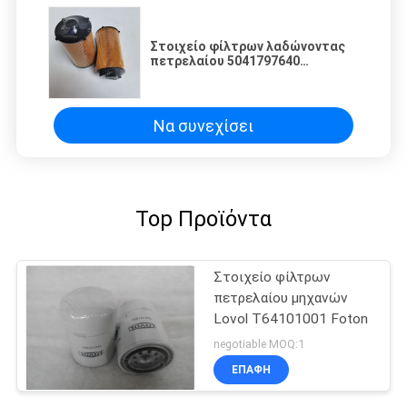
Στοιχείο φίλτρων λαδώνοντας
πετρελαίου 5041797640
εφαρμόσιμο στο φίλτρο
504272431 Hongyan Jieshi
πετρελαίου SAIC
Να συνεχίσει
Top Προϊόντα
Στοιχείο φίλτρων
πετρελαίου μηχανών
Lovol T64101001 Foton
negotiable MOQ:1
ΕΠΑΦΉ