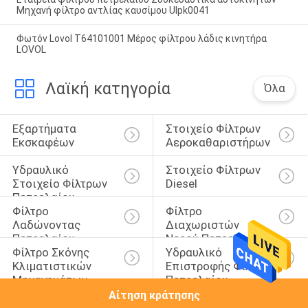
Μηχανή φίλτρο αντλίας καυσίμου Ulpk0041
Φωτόν Lovol T64101001 Μέρος φίλτρου λάδις κινητήρα
LOVOL
Λαϊκή κατηγορία
Όλα
Εξαρτήματα 
Στοιχείο Φίλτρων 
Εκσκαφέων
Αεροκαθαριστήρων
Υδραυλικό 
Στοιχείο Φίλτρων 
Στοιχείο Φίλτρων 
Diesel
Πετρελαίου
Φίλτρο 
Φίλτρο 
Λαδώνοντας 
Διαχωριστών 
Πετρελαίου
Νερού Πετρελαίου
Φίλτρο Σκόνης 
Υδραυλικό 
Κλιματιστικών 
Επιστροφής Φίλτρο 
Μηχανημάτων
Πετρελαίου
Αίτηση κράτησης