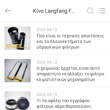
filter
Co.,
Ltd.
Κίνα Langfang Fulu filter Co., Ltd εταιρικά νέα
All
Rights
Reserved.
Developed
by
ΣΠΊΤΙ
ECER
2023-04-12
Πού είναι οι τεχνικές απαιτήσεις
ΠΡΟΪΌΝΤΑ
και τα πλεονεκτήματα των
υδραυλικών φίλτρων
ΒΊΝΤΕΟ
2023-04-12
Ο χειμώνας έρχεται, είναι αυτό
ΠΕΡΊΠΟΥ
απαραίτητο να αλλάξει το φίλτρο
κλιματιστικών μηχανημάτων
ΕΜΕΊΣ
2023-04-12
ΓΎΡΟΣ
Τι τα οφέλη του εγγράφου
ΕΡΓΟΣΤΑΣΊΩΝ
φίλτρων αέρα θεραπεύουν;