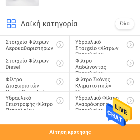
ΠΟΙΟΤΙΚΌΣ
Λαϊκή κατηγορία
ΈΛΕΓΧΟΣ
Όλα
Στοιχείο Φίλτρων 
Υδραυλικό 
ΜΑΣ
Αεροκαθαριστήρων
Στοιχείο Φίλτρων 
ΕΛΆΤΕ
Πετρελαίου
Στοιχείο Φίλτρων 
Φίλτρο 
ΣΕ
Diesel
Λαδώνοντας 
Πετρελαίου
ΕΠΑΦΉ
Φίλτρο 
Φίλτρο Σκόνης 
ΜΕ
Διαχωριστών 
Κλιματιστικών 
Νερού Πετρελαίου
Μηχανημάτων
Υδραυλικό 
Υδραυλικό Φίλτρο 
Επιστροφής Φίλτρο 
Αναρρόφησης 
ΕΙΔΉΣΕΙΣ
Πετρελαίου
Πετρελαίου
ΠΕΡΙΠΤΏΣΕΙΣ
Αίτηση κράτησης