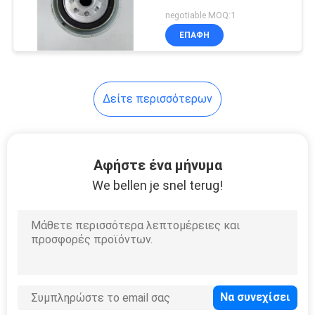
SITEMAP
αυτοκινήτων Μηχανή
negotiable MOQ:1
φίλτρο αντλίας καυσίμου
ΕΠΑΦΉ
Ulpk0041
PRIVACY
POLICY
Δείτε περισσότερων
Αφήστε ένα μήνυμα
We bellen je snel terug!