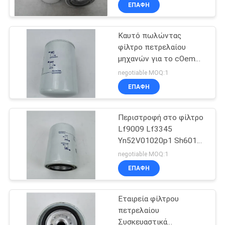
ΕΠΑΦΉ
ΠΟΙΟΤΙΚΌΣ
Καυτό πωλώντας
ΈΛΕΓΧΟΣ
φίλτρο πετρελαίου
μηχανών για το cOem
ΜΑΣ
90915-Yzzd2 της Toyota
negotiable MOQ:1
ΕΛΆΤΕ
ΕΠΑΦΉ
ΣΕ
Περιστροφή στο φίλτρο
ΕΠΑΦΉ
Lf9009 Lf3345
ΜΕ
Yn52V01020p1 Sh60186
4227578 3I1274
negotiable MOQ:1
3401544 λαδώνοντας
ΕΙΔΉΣΕΙΣ
ΕΠΑΦΉ
πετρελαίου
Εταιρεία φίλτρου
ΠΕΡΙΠΤΏΣΕΙΣ
πετρελαίου
Συσκευαστικά