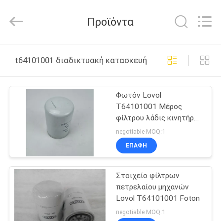
Co.,
Ltd.
All
Προϊόντα
Rights
Reserved.
Developed
by
ECER
ΣΠΊΤΙ
t64101001 διαδικτυακή κατασκευή
ΠΡΟΪΌΝΤΑ
Φωτόν Lovol
T64101001 Μέρος
ΒΊΝΤΕΟ
φίλτρου λάδις κινητήρα
LOVOL
negotiable MOQ:1
ΠΕΡΊΠΟΥ
ΕΠΑΦΉ
ΕΜΕΊΣ
Στοιχείο φίλτρων
πετρελαίου μηχανών
ΓΎΡΟΣ
Lovol T64101001 Foton
ΕΡΓΟΣΤΑΣΊΩΝ
negotiable MOQ:1