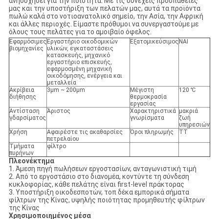
ανησυχήσει για την ποιότητα. Με τις συνεχείς προσπάθειές
μας και την υποστήριξη των πελατών μας, αυτά τα προϊόντα
πωλώ καλά στο νοτιοανατολικό σημείο, την Ασία, την Αφρική
και άλλες περιοχές. Είμαστε πρόθυμοι να συνεργαστούμε με
όλους τους πελάτες για το αμοιβαίο όφελος.
Εφαρμόσιμες
Εργαστήριο οικοδομικών
Εξατομικεύσιμος
ΝΑΙ
βιομηχανίες
υλικών, εγκαταστάσεις
κατασκευής, μηχανικό
εργαστήριο επισκευής,
εφαρμοσμένη μηχανική
οικοδόμησης, ενέργεια και
μεταλλεία
Ακρίβεια
3μm ~ 200μm
Μέγιστη
120 ℃
διήθησης
θερμοκρασία
εργασίας
Αντίσταση
Άριστος
Χαρακτηριστικά
μακριά
γδαρσίματος
γνωρίσματα
ζωή
υπηρεσιών
Χρήση
Αφαιρέστε τις ακαθαρσίες
Όροι πληρωμής
TT
πετρελαίου
Τμήματα
φίλτρο
πυρήνων
Πλεονέκτημα
1. Άμεση πηγή πωλήσεων εργοστασίων, ανταγωνιστική τιμή
2. Από το εργοστάσιο στο διανομέα, κοντύντε τη σύνδεση
κυκλοφορίας, κάθε πελάτης είναι first-level πράκτορας
3. Υποστήριξη οικοδεσποτών, τοπ δέκα εμπορικά σήματα
φίλτρων της Κίνας, υψηλής ποιότητας προμηθευτής φίλτρων
της Κίνας
Χρησιμοποιημένος μέσα