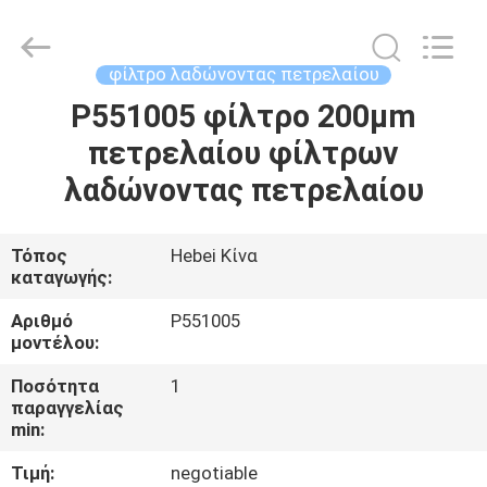
filter
Co.,
Ltd.
All
Rights
φίλτρο λαδώνοντας πετρελαίου
Reserved.
Developed
by
P551005 φίλτρο 200μm
ΣΠΊΤΙ
ECER
πετρελαίου φίλτρων
ΠΡΟΪΌΝΤΑ
λαδώνοντας πετρελαίου
ΒΊΝΤΕΟ
Τόπος
Hebei Κίνα
καταγωγής:
ΠΕΡΊΠΟΥ
Αριθμό
P551005
μοντέλου:
ΕΜΕΊΣ
Ποσότητα
1
παραγγελίας
ΓΎΡΟΣ
min:
ΕΡΓΟΣΤΑΣΊΩΝ
Τιμή:
negotiable