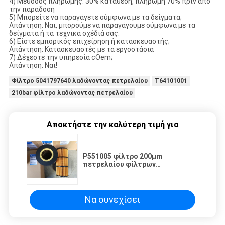
4) Μέθοδος πληρωμής: 30% κατάθεση, πληρωμή 70% πριν από
την παράδοση
5) Μπορείτε να παραγάγετε σύμφωνα με τα δείγματα;
Απάντηση: Ναι, μπορούμε να παραγάγουμε σύμφωνα με τα
δείγματα ή τα τεχνικά σχέδιά σας.
6) Είστε εμπορικός επιχείρηση ή κατασκευαστής;
Απάντηση: Κατασκευαστές με τα εργοστάσια
7) Δέχεστε την υπηρεσία cOem;
Απάντηση: Ναι!
Φίλτρο 5041797640 λαδώνοντας πετρελαίου
T64101001
210bar φίλτρο λαδώνοντας πετρελαίου
Αποκτήστε την καλύτερη τιμή για
P551005 φίλτρο 200μm
πετρελαίου φίλτρων
λαδώνοντας πετρελαίου
Να συνεχίσει