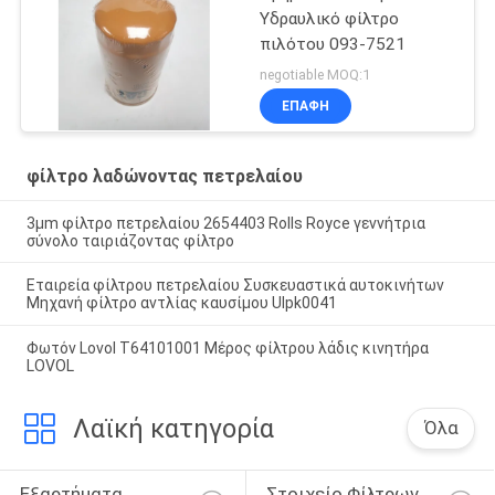
Υδραυλικό φίλτρο
πιλότου 093-7521
negotiable MOQ:1
ΕΠΑΦΉ
φίλτρο λαδώνοντας πετρελαίου
3μm φίλτρο πετρελαίου 2654403 Rolls Royce γεννήτρια
σύνολο ταιριάζοντας φίλτρο
Εταιρεία φίλτρου πετρελαίου Συσκευαστικά αυτοκινήτων
Μηχανή φίλτρο αντλίας καυσίμου Ulpk0041
Φωτόν Lovol T64101001 Μέρος φίλτρου λάδις κινητήρα
LOVOL
Λαϊκή κατηγορία
Όλα
Εξαρτήματα 
Στοιχείο Φίλτρων 