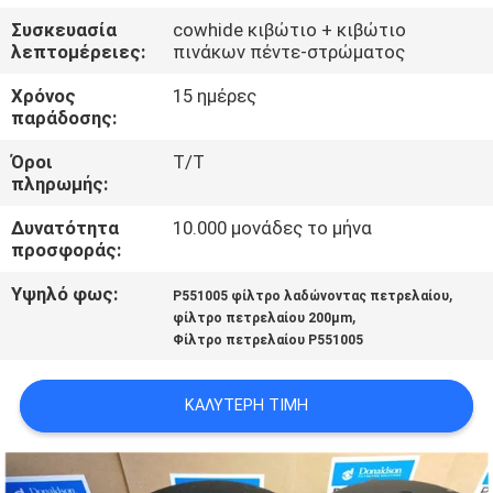
Συσκευασία
cowhide κιβώτιο + κιβώτιο
ΠΟΙΟΤΙΚΌΣ
λεπτομέρειες:
πινάκων πέντε-στρώματος
ΈΛΕΓΧΟΣ
Χρόνος
15 ημέρες
παράδοσης:
ΜΑΣ
Όροι
T/T
πληρωμής:
ΕΛΆΤΕ
ΣΕ
Δυνατότητα
10.000 μονάδες το μήνα
προσφοράς:
ΕΠΑΦΉ
Υψηλό φως:
,
P551005 φίλτρο λαδώνοντας πετρελαίου
ΜΕ
,
φίλτρο πετρελαίου 200μm
Φίλτρο πετρελαίου P551005
ΕΙΔΉΣΕΙΣ
ΚΑΛΎΤΕΡΗ ΤΙΜΉ
ΠΕΡΙΠΤΏΣΕΙΣ