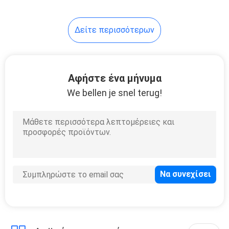
63
Δείτε περισσότερων
Υδραυλικό φίλτρο
αναρρόφησης
πετρελαίου
Αφήστε ένα μήνυμα
We bellen je snel terug!
18
Υδραυλικό φίλτρο
διαλειμμάτων