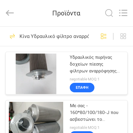
filter
Co.,
Ltd.
Προϊόντα
All
Rights
Reserved.
Developed
ΣΠΊΤΙ
by
4
ECER
Κίνα Υδραυλικό φίλτρο αναρρόφησης πετρελαίου
Εξαρτήματα
ΠΡΟΪΌΝΤΑ
εκσκαφέων
Υδραυλικός πυρήνας
δοχείων πίεσης
ΒΊΝΤΕΟ
φίλτρων αναρρόφησης
πετρελαίου συνήθειας
negotiable MOQ:1
ΠΕΡΊΠΟΥ
ΕΠΑΦΉ
105
ΕΜΕΊΣ
Στοιχείο φίλτρων
Με σας -
160*80/100/180-J που
ΓΎΡΟΣ
αεροκαθαριστήρων
ασβεστώνει το
ΕΡΓΟΣΤΑΣΊΩΝ
υδραυλικό στοιχείο
negotiable MOQ:1