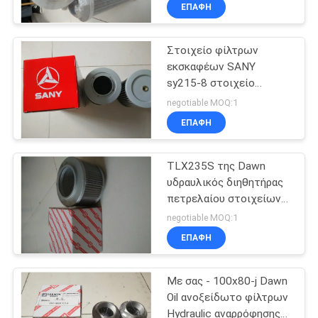
φίλτρων οθόνης με την
ΕΠΑΦΉ
ίνα υάλου
ΠΟΙΟΤΙΚΌΣ
Στοιχείο φίλτρων
ΈΛΕΓΧΟΣ
182
εκσκαφέων SANY
sy215-8 στοιχείο
Υδραυλικό στοιχείο
ΜΑΣ
φίλτρων αναρρόφησης
negotiable MOQ:1
φίλτρων
πετρελαίου 60101257
ΕΛΆΤΕ
ΕΠΑΦΉ
πετρελαίου
ΣΕ
TLX235S της Dawn
ΕΠΑΦΉ
υδραυλικός διηθητήρας
ΜΕ
πετρελαίου στοιχείων
95
φίλτρων Hydraulic
negotiable MOQ:1
πετρελαίου
Στοιχείο φίλτρων
ΕΙΔΉΣΕΙΣ
ΕΠΑΦΉ
diesel
Με σας - 100x80-j Dawn
ΠΕΡΙΠΤΏΣΕΙΣ
Oil ανοξείδωτο φίλτρων
Hydraulic αναρρόφησης