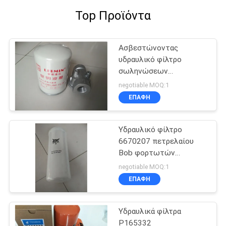
Top Προϊόντα
Ασβεστώνοντας
υδραυλικό φίλτρο
σωληνώσεων
πετρελαίου
negotiable MOQ:1
περιστροφικό
ΕΠΑΦΉ
Υδραυλικό φίλτρο
6670207 πετρελαίου
Bob φορτωτών
εκσκαφέων
negotiable MOQ:1
ΕΠΑΦΉ
Υδραυλικά φίλτρα
P165332