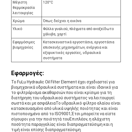
Μέγιστη
120°C
θερμοκρασία
λειτουργίας
Χρώμα
Όπως δείχνει η εικόνα
Υλικό
Φύλλα γυαλιού, πλέγματα από ανοξείδωτο
χάλυβα, χαρτί
Εφαρμόσιμες
Κατασκευαστικά εργοστάσια, εργοστάσια
βιομηχανίες
επισκευής μηχανημάτων, ενέργεια και
εξορυκτικές εργασίες, υδραυλικά
συστήματα
Εφαρμογές:
Το FuLu Hydraulic Oil Filter Element έχει σχεδιαστεί για
βιομηχανικά υδραυλικά συστήματα και είναι ιδανικό για
το φιλτράρισμα ακαθαρσιών.που είναι κρίσιμο για τη
διατήρηση του υδραυλικού συστήματος να λειτουργεί
σωστά και με ασφάλειαΤο υδραυλικό φίλτρο ελαίου είναι
κατασκευασμένο από υλικά υψηλής ποιότητας και είναι
πιστοποιημένο από το ISO9001,Έτσι μπορείτε να είστε
σίγουροι για την ποιότητά τουΕπιπλέον, η ελάχιστη
ποσότητα παραγγελίας είναι διαπραγματεύσιμη και η
τιμή είναι επίσης διαπραγματεύσιμη.