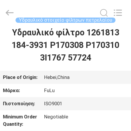
Fulu
filter
Co.,
Ltd.
Υδραυλικό στοιχείο φίλτρων πετρελαίου
All
Rights
Υδραυλικό φίλτρο 1261813
ΣΠΊΤΙ
Reserved.
Developed
by
184-3931 P170308 P170310
ECER
ΠΡΟΪΌΝΤΑ
3I1767 57724
ΒΊΝΤΕΟ
Place of Origin:
Hebei,China
Μάρκα:
FuLu
ΠΕΡΊΠΟΥ
Πιστοποίηση:
ISO9001
ΕΜΕΊΣ
Minimum Order
Negotiable
Quantity:
ΓΎΡΟΣ