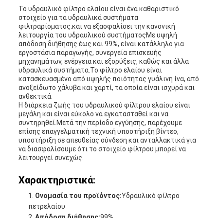
Το υδραυλικό φίλτρο ελαίου είναι ένα καθαριστικό
στοιχείο για τα υδραυλικά συστήματα
φιλτραρίσματος.και να εξασφαλίσει την κανονική
λειτουργία του υδραυλικού συστήματοςΜε υψηλή
απόδοση διήθησης έως και 99%, είναι κατάλληλο για
εργοστάσια παραγωγής, συνεργεία επισκευής
μηχανημάτων, ενέργεια και εξορύξεις, καθώς και άλλα
υδραυλικά συστήματα.Το φίλτρο ελαίου είναι
κατασκευασμένο από υψηλής ποιότητας γυάλινη ίνα, από
ανοξείδωτο χάλυβα και χαρτί, τα οποία είναι ισχυρά και
ανθεκτικά.
Η διάρκεια ζωής του υδραυλικού φίλτρου ελαίου είναι
μεγάλη και είναι εύκολο να εγκατασταθεί και να
συντηρηθεί.Μετά την περίοδο εγγύησης, παρέχουμε
επίσης επαγγελματική τεχνική υποστήριξη βίντεο,
υποστήριξη σε απευθείας σύνδεση και ανταλλακτικά για
να διασφαλίσουμε ότι το στοιχείο φίλτρου μπορεί να
λειτουργεί συνεχώς.
Χαρακτηριστικά:
Ονομασία του προϊόντος:
Υδραυλικό φίλτρο
πετρελαίου
Απόδοση διήθησης:
99%