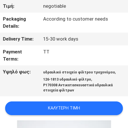
Τιμή:
negotiable
ΕΡΓΟΣΤΑΣΊΩΝ
Packaging
According to customer needs
Details:
ΠΟΙΟΤΙΚΌΣ
Delivery Time:
15-30 work days
ΈΛΕΓΧΟΣ
Payment
TT
Terms:
ΜΑΣ
Υψηλό φως:
,
υδραυλικό στοιχείο φίλτρου τροχονόμου
ΕΛΆΤΕ
,
126-1813 υδραυλικό φίλτρο
P170308 Αντικατασκευαστικά υδραυλικά
ΣΕ
στοιχεία φίλτρων
ΕΠΑΦΉ
ΚΑΛΎΤΕΡΗ ΤΙΜΉ
ΜΕ