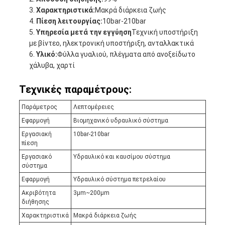
Χαρακτηριστικά:
Μακρά διάρκεια ζωής
Πίεση λειτουργίας:
10bar-210bar
Υπηρεσία μετά την εγγύηση
Τεχνική υποστήριξη
με βίντεο, ηλεκτρονική υποστήριξη, ανταλλακτικά
Υλικό:
Φύλλα γυαλιού, πλέγματα από ανοξείδωτο
χάλυβα, χαρτί
Τεχνικές παραμέτρους:
Παράμετρος
Λεπτομέρειες
Εφαρμογή
Βιομηχανικό υδραυλικό σύστημα
Εργασιακή
10bar-210bar
πίεση
Εργασιακό
Υδραυλικό και καυσίμου σύστημα
σύστημα
Εφαρμογή
Υδραυλικό σύστημα πετρελαίου
Ακριβότητα
3μm~200μm
διήθησης
Χαρακτηριστικά
Μακρά διάρκεια ζωής