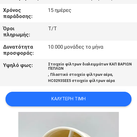
Χρόνος
15 ημέρες
ΠΟΙΟΤΙΚΌΣ
παράδοσης:
ΈΛΕΓΧΟΣ
Όροι
T/T
πληρωμής:
ΜΑΣ
Δυνατότητα
10.000 μονάδες το μήνα
ΕΛΆΤΕ
προσφοράς:
ΣΕ
Υψηλό φως:
Στοιχείο φίλτρων διαλειμμάτων ΚΑΠ ΒΑΡΙΩΝ
ΠΈΠΛΩΝ
ΕΠΑΦΉ
,
,
Πλαστικό στοιχείο φίλτρων αέρα
HC0293SEE5 στοιχείο φίλτρων αέρα
ΜΕ
ΚΑΛΎΤΕΡΗ ΤΙΜΉ
ΕΙΔΉΣΕΙΣ
ΠΕΡΙΠΤΏΣΕΙΣ