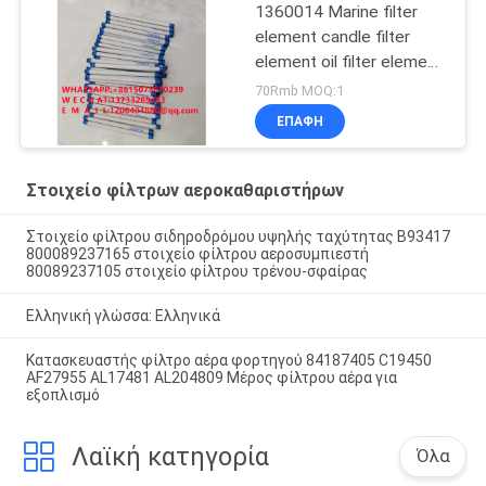
1360014 Marine filter
element candle filter
element oil filter element
marine filter element
70Rmb MOQ:1
export quality filter
ΕΠΑΦΉ
Στοιχείο φίλτρων αεροκαθαριστήρων
Στοιχείο φίλτρου σιδηροδρόμου υψηλής ταχύτητας B93417
800089237165 στοιχείο φίλτρου αεροσυμπιεστή
80089237105 στοιχείο φίλτρου τρένου-σφαίρας
Ελληνική γλώσσα: Ελληνικά
Κατασκευαστής φίλτρο αέρα φορτηγού 84187405 C19450
AF27955 AL17481 AL204809 Μέρος φίλτρου αέρα για
εξοπλισμό
Λαϊκή κατηγορία
Όλα