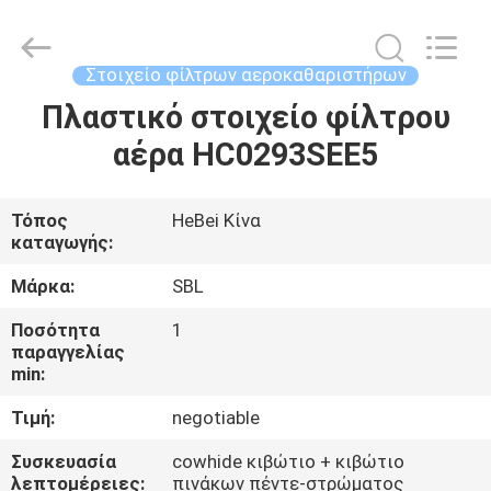
Ltd.
All
Rights
Reserved.
Developed
Στοιχείο φίλτρων αεροκαθαριστήρων
by
ECER
Πλαστικό στοιχείο φίλτρου
ΣΠΊΤΙ
αέρα HC0293SEE5
ΠΡΟΪΌΝΤΑ
Τόπος
HeBei Κίνα
καταγωγής:
ΒΊΝΤΕΟ
Μάρκα:
SBL
ΠΕΡΊΠΟΥ
Ποσότητα
1
παραγγελίας
ΕΜΕΊΣ
min:
Τιμή:
negotiable
ΓΎΡΟΣ
Συσκευασία
cowhide κιβώτιο + κιβώτιο
ΕΡΓΟΣΤΑΣΊΩΝ
λεπτομέρειες:
πινάκων πέντε-στρώματος