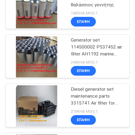
θαλάσσιος γεννήτης
140Rmb MOQ:1
ΕΠΑΦΉ
Generator set
114500002 P537452 air
filter AH1192 marine
PA3555 filter element
240Rmb MOQ:1
96896002
ΕΠΑΦΉ
Diesel generator set
maintenance parts
3315741 Air filter for
diesel generator set
210Rmb MOQ:1
AH1101 snail air filter
ΕΠΑΦΉ
element AH1100