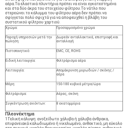
αέρα.Τα ελαστικά πλυντήρια πρέπει να είναι εγκατεστημένα
και στα δύο άκρα του στοιχείου φίλτρου.Το νάτλο που
στερεώνει το κάλυμμα του φίλτρου αέρα δεν πρέπει να
σφίγγεται πολύ σφιχτά για να αποφευχθεί η βλάβη του
συστατικού φίλτρου χαρτιού.
Χρώμα:
Προσαρμοσμένο χρώμα
Παροχή υπηρεσιών μετά την
Δωρεάν ανταλλακτικά, επιστροφή και
πώληση:
ανταλλαγή
Πιστοποιητικό:
EMC, CE, ROHS
Ειδική λειτουργία:
Φιλτράρισμα αέρα
Λειτουργία:
Απομάκρυνση μυρωδιών / σκόνης /
αέρα
Μέρη:
150-180 κυβικά μέτρα/ώρα
Φιλτράρισμα:
Αέρας, σκόνη
Συγκέντρωση ανιόντων:
8 εκατομμύρια
Πλεονέκτημα
1Τελική κάλυψη: ανοξείδωτο χάλυβα ή χάλυβα άνθρακα,
επιφανειακά καλωδιωμένο ή νικελωμένο, ανθεκτικό, μη εύκολο