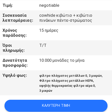
Τιμή:
negotiable
ΠΟΙΟΤΙΚΌΣ
Συσκευασία
cowhide κιβώτιο + κιβώτιο
ΈΛΕΓΧΟΣ
λεπτομέρειες:
πινάκων πέντε-στρώματος
Χρόνος
15 ημέρες
ΜΑΣ
παράδοσης:
ΕΛΆΤΕ
Όροι
T/T
πληρωμής:
ΣΕ
ΕΠΑΦΉ
Δυνατότητα
10.000 μονάδες το μήνα
προσφοράς:
ΜΕ
Υψηλό φως:
,
,
φίλτρο πλέγματος μετάλλων 0
3 μικρών
,
Φίλτρο πλέγματος μετάλλων HEPA
ΕΙΔΉΣΕΙΣ
,
υψηλής θερμοκρασίας φίλτρο αέρα 0
3 μικρών
ΠΕΡΙΠΤΏΣΕΙΣ
ΚΑΛΎΤΕΡΗ ΤΙΜΉ