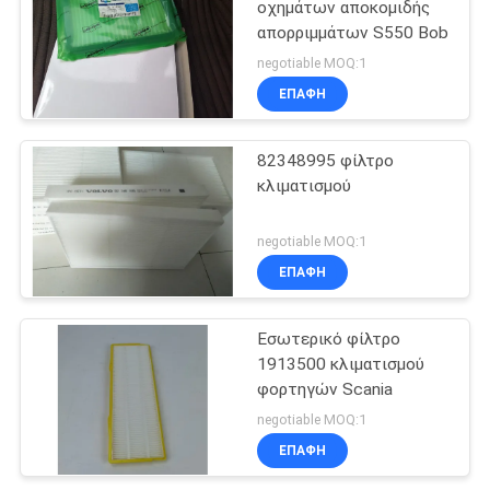
οχημάτων αποκομιδής
απορριμμάτων S550 Bob
negotiable MOQ:1
ΕΠΑΦΉ
82348995 φίλτρο
κλιματισμού
negotiable MOQ:1
ΕΠΑΦΉ
Εσωτερικό φίλτρο
1913500 κλιματισμού
φορτηγών Scania
negotiable MOQ:1
ΕΠΑΦΉ