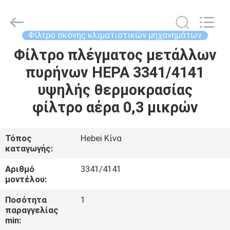
Ltd.
All
Rights
Reserved.
Developed
Φίλτρο σκόνης κλιματιστικών μηχανημάτων
by
ECER
Φίλτρο πλέγματος μετάλλων
ΣΠΊΤΙ
πυρήνων HEPA 3341/4141
ΠΡΟΪΌΝΤΑ
υψηλής θερμοκρασίας
φίλτρο αέρα 0,3 μικρών
ΒΊΝΤΕΟ
Τόπος
Hebei Κίνα
καταγωγής:
ΠΕΡΊΠΟΥ
ΕΜΕΊΣ
Αριθμό
3341/4141
μοντέλου:
ΓΎΡΟΣ
Ποσότητα
1
παραγγελίας
ΕΡΓΟΣΤΑΣΊΩΝ
min: