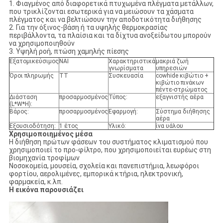
1. Φιαγμένος από διαφορετικά πτυχωμένα πλέγματα μετάλλων,
που τρικλίζονται εσωτερικά για να μειώσουν τα χάσματα
πλέγματος και να βελτιώσουν την αποδοτικότητα διήθησης
2. Για την όξινος-βάση ή τα υψηλής θερμοκρασίας
περιβάλλοντα, τα πλαίσια και τα δίχτυα ανοξείδωτου μπορούν
να χρησιμοποιηθούν
3. Υψηλή ροή, πτώση χαμηλής πίεσης
Εξατομικεύσιμος
ΝΑΙ
Χαρακτηριστικά
μακριά ζωή
γνωρίσματα
υπηρεσιών
Όροι πληρωμής
TT
Συσκευασία
cowhide κιβώτιο +
κιβώτιο πινάκων
πέντε-στρώματος
Διάσταση
προσαρμοσμένος
Τύπος:
εξαγνιστής αέρα
(L*W*H):
Βάρος:
προσαρμοσμένος
Εφαρμογή:
Σύστημα διήθησης
αέρα
Εξουσιοδότηση:
1 έτος
Υλικό:
ίνα υάλου
Χρησιμοποιημένος μέσα
Η διήθηση πρώτων φάσεων του συστήματος κλιματισμού που
χρησιμοποιεί το προ-φίλτρο, που χρησιμοποιείται ευρέως στη
βιομηχανία τροφίμων
Νοσοκομεία, μουσεία, σχολεία και πανεπιστήμια, λεωφόροι
φορτίου, αερολιμένες, εμπορικά κτήρια, ηλεκτρονική,
φαρμακεία, κ.λπ.
Η εικόνα παρουσιάζει