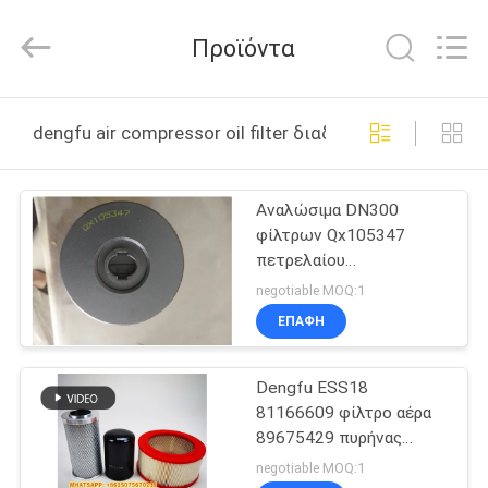
Co.,
Ltd.
All
Προϊόντα
Rights
Reserved.
Developed
by
ECER
ΣΠΊΤΙ
dengfu air compressor oil filter διαδικτυακή κατασκευ
ΠΡΟΪΌΝΤΑ
Αναλώσιμα DN300
φίλτρων Qx105347
ΒΊΝΤΕΟ
πετρελαίου
αεροσυμπιεστών GD
negotiable MOQ:1
Dengfu
ΠΕΡΊΠΟΥ
ΕΠΑΦΉ
ΕΜΕΊΣ
Dengfu ESS18
81166609 φίλτρο αέρα
ΓΎΡΟΣ
89675429 πυρήνας
ΕΡΓΟΣΤΑΣΊΩΝ
03498328 διαχωριστών
negotiable MOQ:1